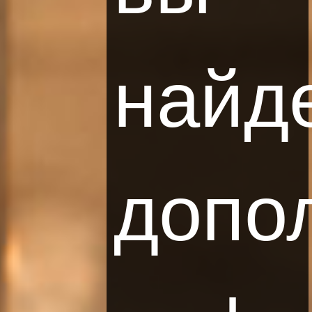
найд
Нажимая кнопку «ПОДПИСАТЬСЯ», вы соглашаетесь получать
маркетинговую информацию от Holding Liwa Sp. z o. o. с
зарегистрированным офисом в Варшаве.
Ваши персональные данные будут обрабатываться Holding Liwa Sp.
z о. о. для того, чтобы реализовать маркетинговое сообщение или
установить контакт и обеспечить претензии. Вы имеете право на
допо
доступ к своим личным данным и право на исправление, удаление
или ограничение обработки, право на передачу данных и
возражение против их обработки, а также право подать жалобу в
надзорный орган. Согласие может быть отозвано в любое время,
что, однако, не влияет на законность действий, совершенных до
его отзыва. Дополнительную информацию можно найти в
Политике конфиденциальности и использования файлов cookies
.