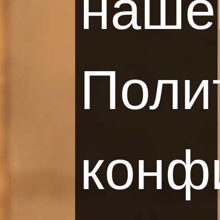
наше
Поли
СКАЧАЙТЕ ПРИЛОЖЕНИЕ LBOOKING
Бесплатное приложение LBooking - лучший и
конф
простой способ забронировать номер и отправится
в интерактивный тур по уникальным интерьерам
отелей Группы LHR.
УЗНАТЬ
БОЛЬШЕ
.