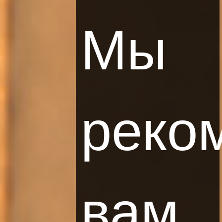
Мы
реко
вам