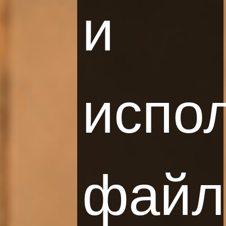
и
испо
файл