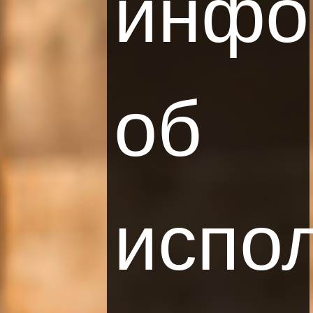
инфо
об
Рестораны
Конференции
испо
Wellness и Spa
Карьера
Контакты
ССЫЛКИ
Правила Бронирования
Правила Сайта