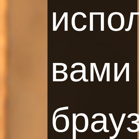
испо
вами
брауз