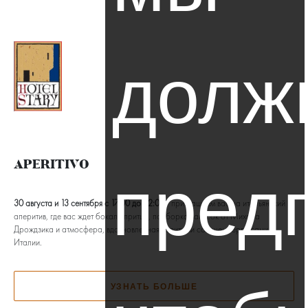
RU
долж
Отель
Заезд
Выезд
пред
APERITIVO
Взрослые
30 августа и 13 сентября с 17:00 до 22:00*
приглашаем вас на итальянский
аперитив, где вас ждет бокал спритца, подборка закусок от Михала
1
Дрождзика и атмосфера, вдохновленная залитыми солнцем террасами
Италии.
Дети
0-3
0
УЗНАТЬ БОЛЬШЕ
Дети
4-6