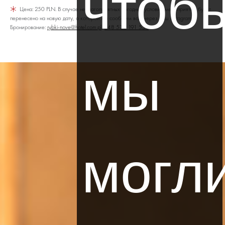
чтоб
0
Цена: 250 PLN. В случае неблагоприятных погодных условий мероприятие будет
перенесено на новую дату, о которой мы сообщим вам через наш Instagram.
название партнера
Бронирование:
rybki-nove@hotel.com.pl
,
+48 539 191 551
мы
"Есть код скидки? Пожалуйста, введите его в корзине при завершении
бронирования."
ПОИСК
ЛУЧШИЕ ЦЕНОВЫЕ ПРЕДЛОЖЕНИЯ.
могл
HOME
ПРАВИЛА БРОНИРОВАНИЯ
ПРАВИЛА БРОНИРОВАНИЯ