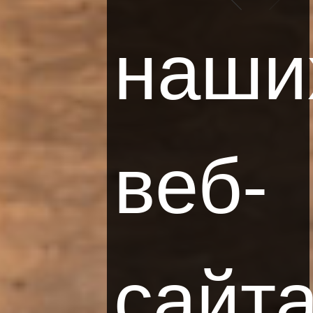
ОФИС ГРУППЫ LHR
наши
ul. Siewna 25
31-231 Kraków
СПОСОБЫ ОПЛАТЫ
веб-
ПАРТНЁРЫ
сайта
СОЦИАЛЬНЫЕ СЕТИ