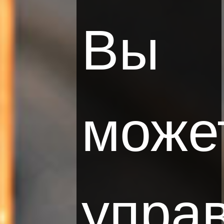
Вы
може
упра