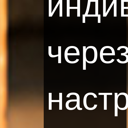
инди
чере
наст