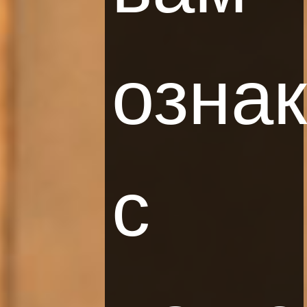
озна
с