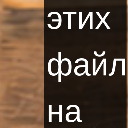
этих
Политика Конфиденциальности и Cookies
Стандарты защиты несовершеннолетних
Правила Бонусной
Программы LLC
Как работает Программа LLC
файл
Часто Задаваемые Вопросы
Скачайте Приложение LBooking
ДРУГОЕ
Vitkac.com
Likus restauracje
на
Vinoteka13
Pasaż13
О фирме