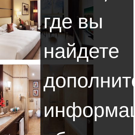
где вы
найдете
дополнит
информа