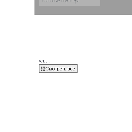
ул.
,
,
Смотреть все
Описание
Оснащение
Локализация
Виртуальный тур
Доп. информация
Номера
Предложение