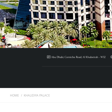
Abu Dhabi, Corniche Road, Al Khubeirah - W32
HOME
KHALIDIYA PALACE