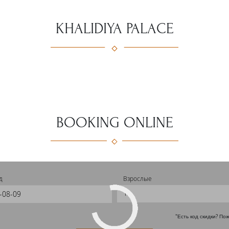
KHALIDIYA PALACE
BOOKING ONLINE
д
Взрослые
1
"Есть код скидки? По