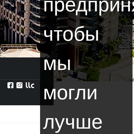
предприн
чтобы
мы
могли
лучше