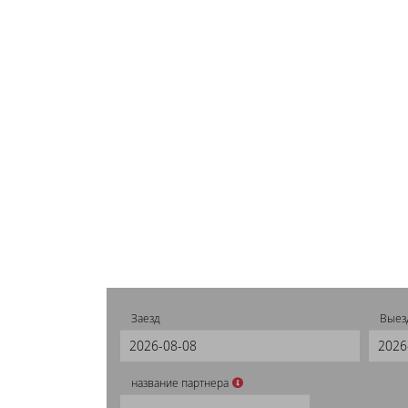
Заезд
Выез
название партнера