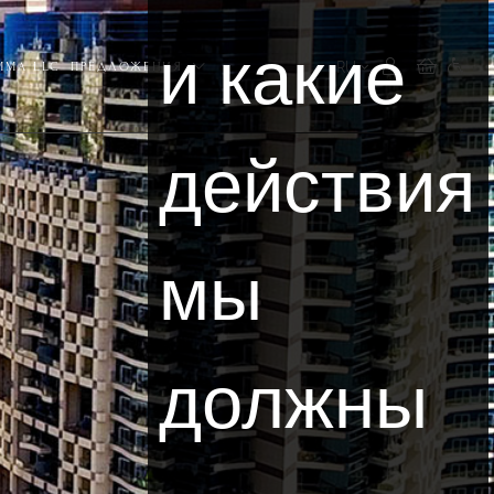
и какие
RU
ММА LLC
ПРЕДЛОЖЕНИЯ
действия
мы
должны