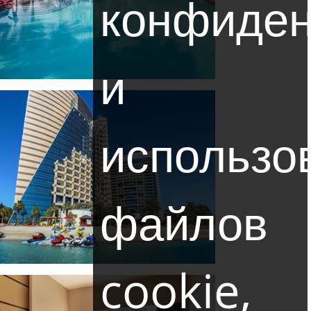
конфиден
и
использо
файлов
cookie,