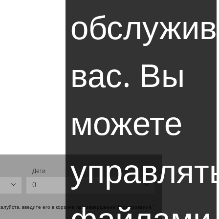
обслужив
вас. Вы
можете
управлят
Дети
0
файлами
жалуйста, введите его в корзине при завершении бронирования."