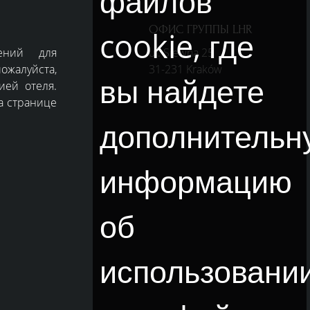
файлов
ОФИС ГРУППЫ LHR
cookie, где
ений для
ul. Siewna 25
жалуйста,
31-231 Kraków
вы найдете
ией отеля.
а странице
дополнительн
информацию
об
использовани