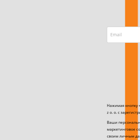
Нажимая кнопку 
z o. o. с зареги
Ваши персональные
маркетинговое со
своим личным дан