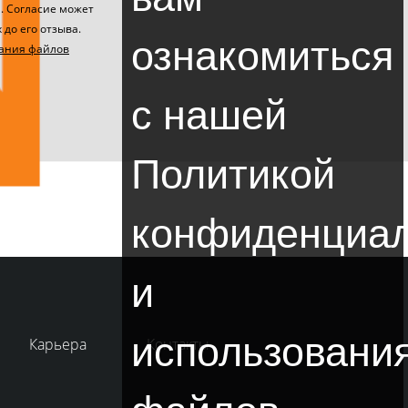
. Согласие может
 до его отзыва.
ознакомиться
ания файлов
с нашей
Политикой
конфиденциал
и
использовани
Карьера
Контакты