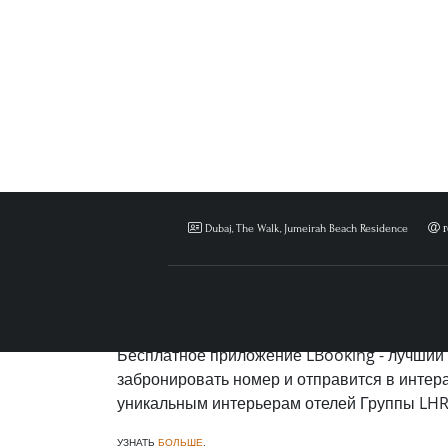
r
Dubaj, The Walk, Jumeirah Beach Residence
СКАЧАЙТЕ ПРИЛОЖЕНИ
LBOOKING
Бесплатное приложение LBooking - лучший 
забронировать номер и отправится в интер
уникальным интерьерам отелей Группы LHR
УЗНАТЬ
БОЛЬШЕ
.