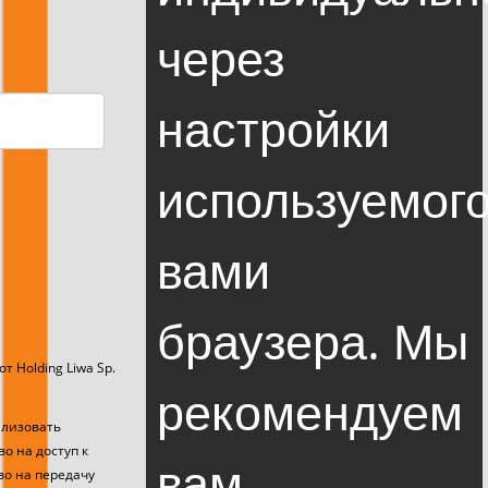
через
настройки
используемог
вами
браузера. Мы
Holding Liwa Sp.
рекомендуем
ализовать
о на доступ к
вам
во на передачу