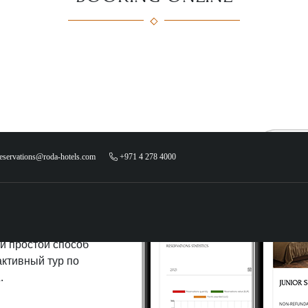
eservations@roda-hotels.com
+971 4 278 4000
Е
и простой способ
активный тур по
.