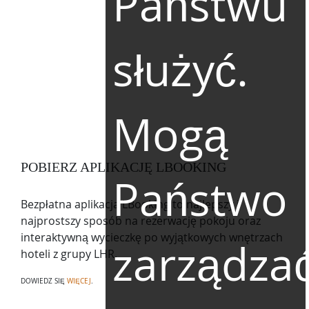
Państwu
służyć.
Mogą
POBIERZ APLIKACJĘ LBOOKING
Państwo
Bezpłatna aplikacja LBooking to najlepszy i
najprostszy sposób na rezerwację pokoju oraz
interaktywną wycieczkę po wyjątkowych wnętrzach
zarządza
hoteli z grupy LHR.
DOWIEDZ SIĘ
WIĘCEJ
.