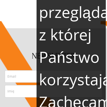
przegląda
z której
Państwo
NEWSLETTER
korzystaj
Zachęca