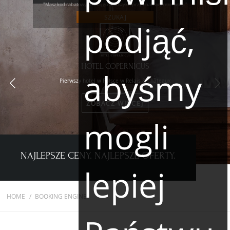
"Masz kod rabatowy? Podaj go w koszyku przy finalizacji rezerwacji."
SZUKAJ
podjąć,
HOTEL COPERNICUS
abyśmy
Pierwszy hotel w Polsce w Relais & Châteaux
ZOBACZ WIĘCEJ
mogli
NAJLEPSZE CENY. NAJLEPSZE OFERTY.
lepiej
HOME
BOOKING ENGINE