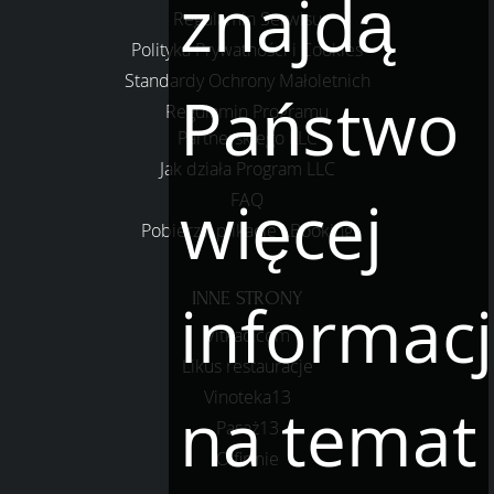
znajdą
Regulamin Serwisu
Polityka Prywatności i Cookies
Standardy Ochrony Małoletnich
Państwo
Regulamin Programu
Partnerskiego LLC
Jak działa Program LLC
więcej
FAQ
Pobierz Aplikację LBooking
INNE STRONY
informacj
Vitkac.com
Likus restauracje
Vinoteka13
na temat
Pasaż13
O firmie