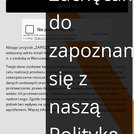
ZAPISZ SIĘ
do
zapoznan
Klikając przycisk „ZAPISZ SIĘ” wyraższ zgodę na otrzymywanie na
wskazany adres email informacji marketingowej od Holding Liwa Sp. z o.
o. z siedzibą w Warszawie.
Twoje dane osobowe będą przetwarzane przez Holding Liwa Sp. z o.o. w
się z
celu realizacji przekazu marketingowego lub nawiązania kontaktu oraz
zabezpieczenia roszczeń. Przysługuje Ci prawo dostępu do treści swoich
danych osobowych oraz ich sprostowania, usunięcia lub ograniczenia
przetwarzania, prawo do przenoszenia danych oraz wniesienia sprzeciwu
wobec ich przetwarzania, a także prawo wniesienia skargi do organu
naszą
nadzorczego. Zgoda może zostać w każdym czasie cofnięta, co pozostaje
jednak bez wpływu na zgodność z prawem działań dokonanych przed jej
wycofaniem. Więcej informacji uzyskasz w
Polityce prywatności i cookies
.