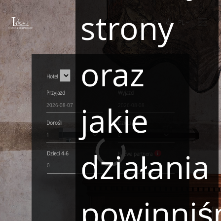
strony
PL
oraz
Hotel
Przyjazd
Wyjazd
jakie
Dorośli
Dzieci
0-3
1
0
działania
Dzieci
4-6
Nazwa partnera
0
powinni