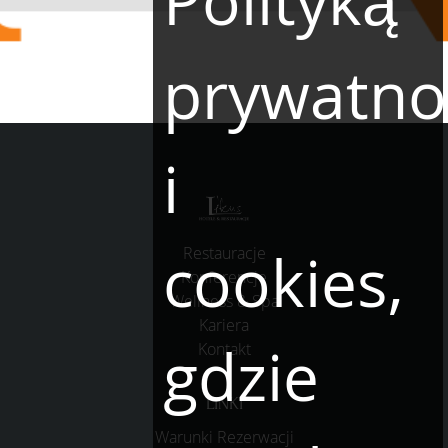
Polityką
prywatno
i
cookies,
Restauracje
Konferencje
Wellness & Spa
Kariera
gdzie
Kontakt
LINKI
Warunki Rezerwacji