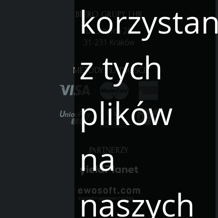
korzystan
BIURO GRUPY LHR
ul. Siewna 25
31-231 Kraków
z tych
METODY PŁATNOŚCI
plików
na
PARTNERZY
naszych