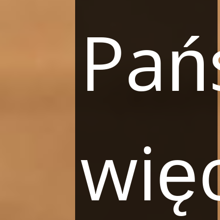
Pań
wię