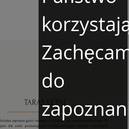
korzystają
Zachęca
do
zapoznan
TARAS LETNI
 Szóstka zaprasza gości na taras z widokiem na panoramę Warszawy. To
ejsce dla osób poszukujących niezapomnianych wrażeń wizualnych,