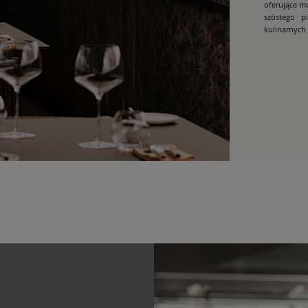
oferujące m
szóstego pi
kulinarnych 