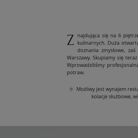
Znajdująca się na 6 piętrze Restauracja Szóstka to miejsce przeznaczone dla osób poszukujących nowych doznań
kulinarnych. Duża otwart
doznania zmysłowe, zaś 
Warszawy. Skupiamy się teraz
Wprowadziliśmy profesjonal
potraw.
Możliwy jest wynajem rest
kolacje służbowe, w