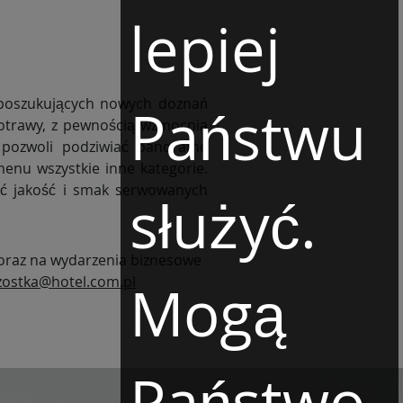
lepiej
Państwu
potrawy, z pewnością wzmocnią
j pozwoli podziwiać panoramę
enu wszystkie inne kategorie.
ć jakość i smak serwowanych
służyć.
 oraz na wydarzenia biznesowe
zostka@hotel.com.pl
Mogą
Państwo