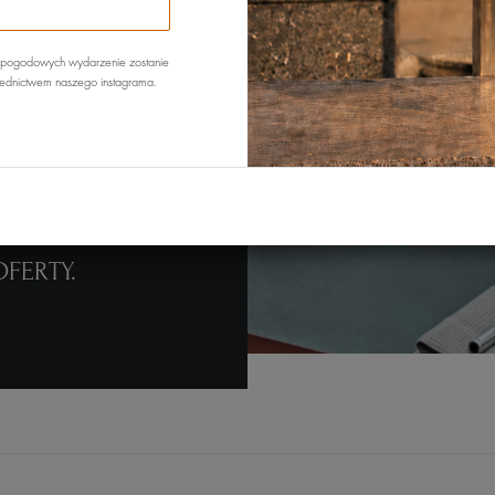
E-m
 pogodowych wydarzenie zostanie
rednictwem naszego instagrama.
OFERTY.