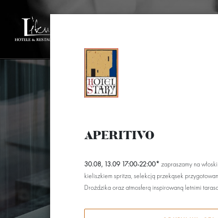
HOTELE
REZERWACJE
REST
APERITIVO
30.08, 13.09 17:00-22:00*
zapraszamy na włoski w
kieliszkiem spritza, selekcją przekąsek przygotow
Drożdzika oraz atmosferą inspirowaną letnimi tarasam