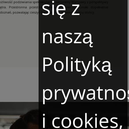
się z
ożliwość podziwiania spektakularnej panoramy Warszawy z perspektywy
ętra. Przestronna przestrzeń tarasu stanowi doskonałe dopełnienie
doznań, pozwalając cieszyć się posiłkiem w samym sercu stolicy.
naszą
Polityką
prywatno
i cookies,