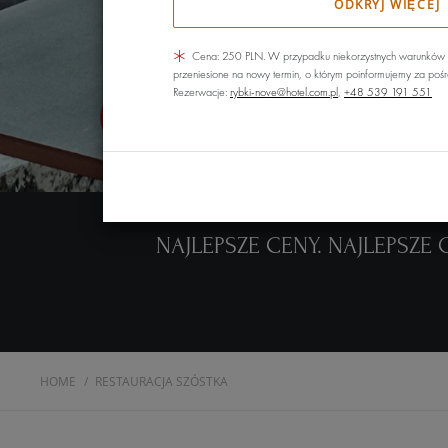
ODKRYJ WIĘCEJ
Cena: 250 PLN. W przypadku niekorzystnych warunków
przeniesione na nowy termin, o którym poinformujemy za poś
Rezerwacje:
rybki-nove@hotel.com.pl
,
+48 539 191 551
NAJLEPSZE CENY. NAJLEPSZE 
HOME
RESTAURACJA SZÓSTKA