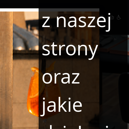
z naszej
PL
LLC
OFERTY SPECJALNE
strony
oraz
jakie
Rezerwacja
Taras
KONTAKT
Menu
ac Powstańców Warszawy 9
Godziny Otwarcia