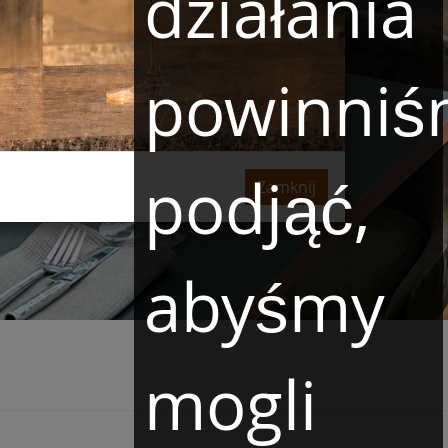
działania
ail:
szostka@hotel.com.pl
Szef Kuchni
Tel:
+48 22 470 03 51
Kontakt
powinniś
podjąć,
Zamknij
abyśmy
mogli