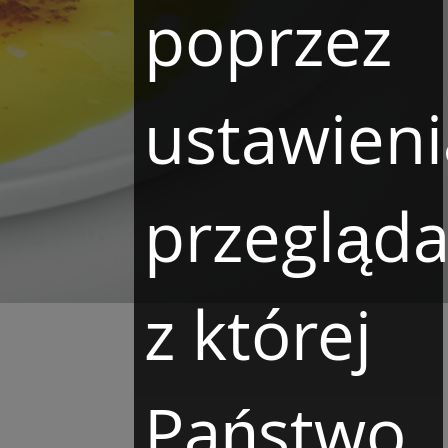
poprzez
ustawieni
przegląda
z której
Państwo